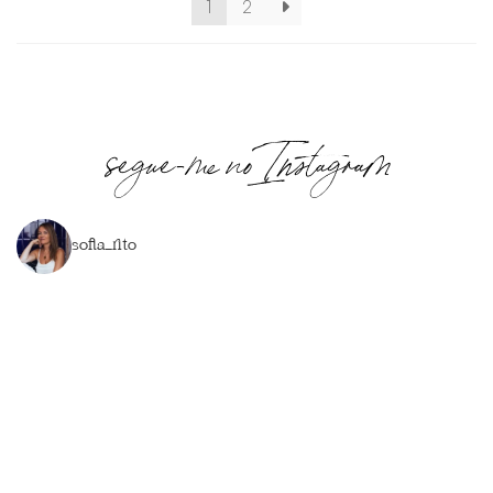
1
2
segue-me no Instagram
sofia_rito