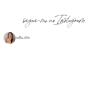
segue-me no Instagram
sofia_rito