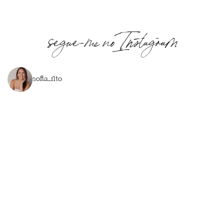
segue-me no Instagram
sofia_rito