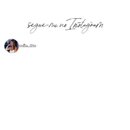
segue-me no Instagram
sofia_rito