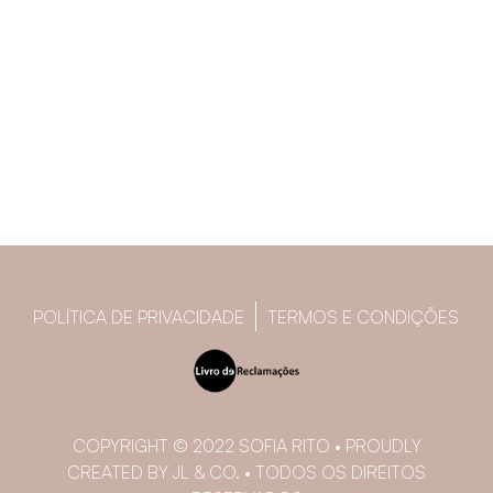
POLÍTICA DE PRIVACIDADE
TERMOS E CONDIÇÕES
COPYRIGHT © 2022 SOFIA RITO • PROUDLY
CREATED BY JL & CO. • TODOS OS DIREITOS