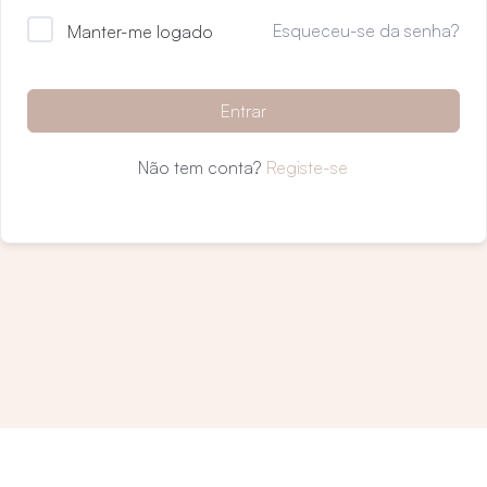
Esqueceu-se da senha?
Manter-me logado
Entrar
Não tem conta?
Registe-se