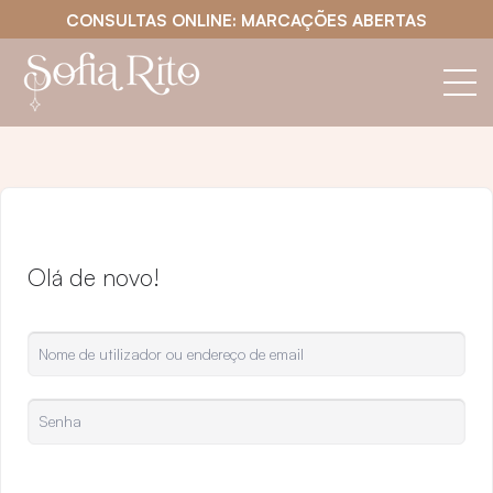
CONSULTAS ONLINE: MARCAÇÕES ABERTAS
Olá de novo!