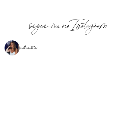
segue-me no Instagram
sofia_rito