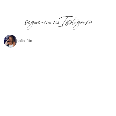
segue-me no Instagram
sofia_rito