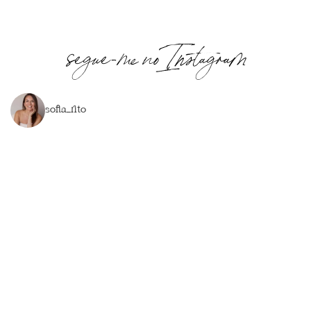
segue-me no Instagram
sofia_rito