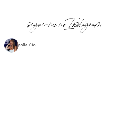
segue-me no Instagram
sofia_rito