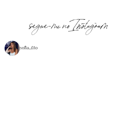
segue-me no Instagram
sofia_rito