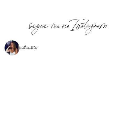
segue-me no Instagram
sofia_rito