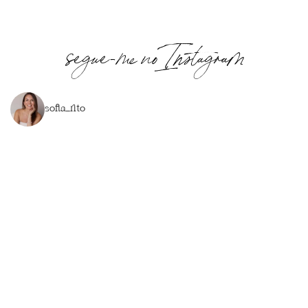
segue-me no Instagram
sofia_rito