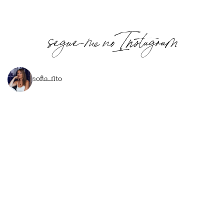
segue-me no Instagram
sofia_rito