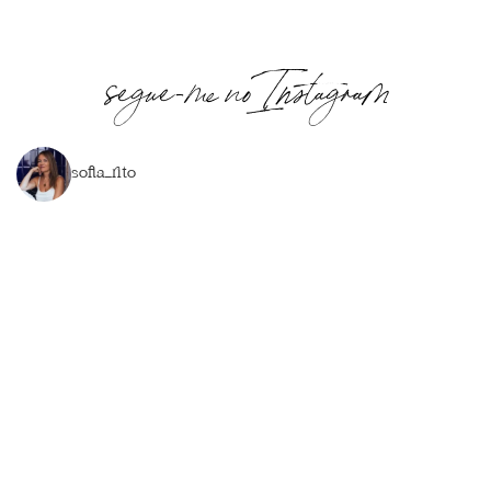
segue-me no Instagram
sofia_rito