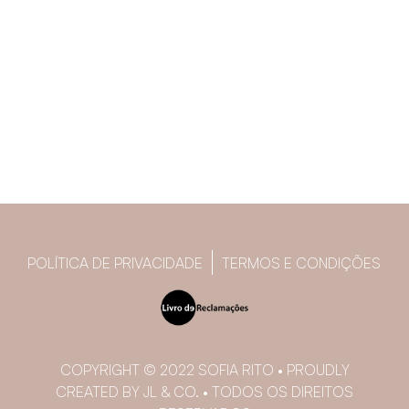
POLÍTICA DE PRIVACIDADE
TERMOS E CONDIÇÕES
COPYRIGHT © 2022 SOFIA RITO • PROUDLY
CREATED BY JL & CO. • TODOS OS DIREITOS