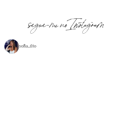
segue-me no Instagram
sofia_rito