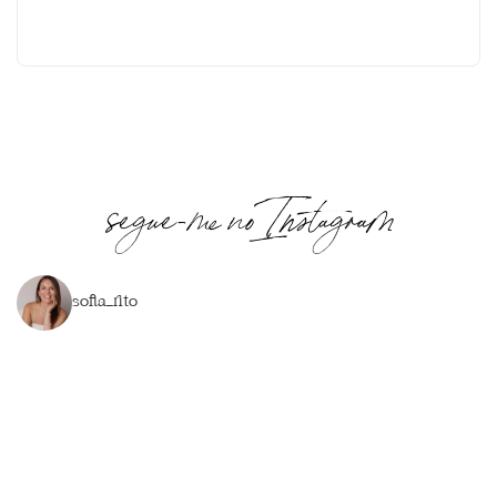
segue-me no Instagram
sofia_rito