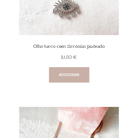
Olho turco com zircónias prateado
19,80
€
ADICIONAR