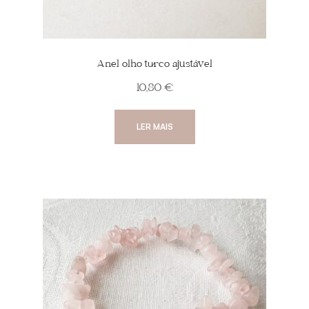
Anel olho turco ajustável
10,80
€
LER MAIS