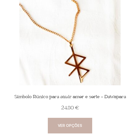
Símbolo Rúnico para atrair amor e sorte – Dawapara
24,80
€
This
VER OPÇÕES
product
has