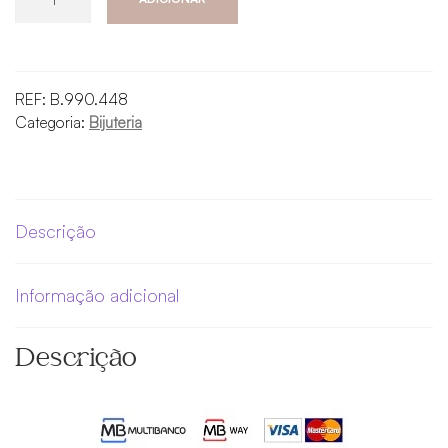
de
Anel
Anti-
Ansiedade
REF:
B.990.448
–
Categoria:
Bijuteria
Mindful
Moments
Descrição
Informação adicional
Descrição