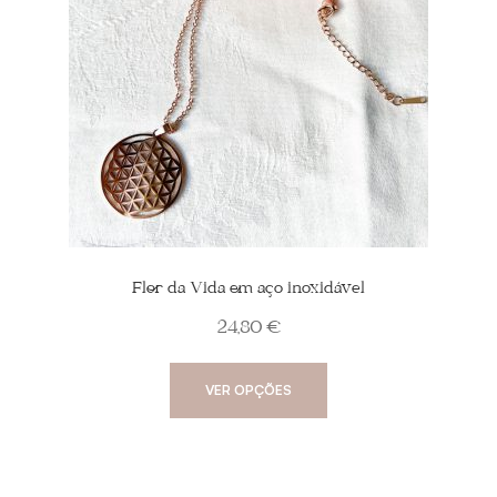
Flor da Vida em aço inoxidável
24,80
€
This
VER OPÇÕES
product
has
multiple
variants.