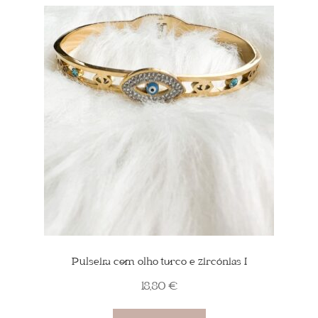
The
options
may
be
chosen
on
the
product
page
Pulseira com olho turco e zircónias I
18,80
€