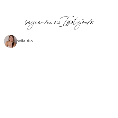
segue-me no Instagram
sofia_rito