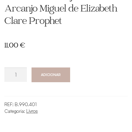
Arcanjo Miguel de Elizabeth
Clare Prophet
11,00
€
Quantidade
ADICIONAR
de
Arcanjo
Miguel
-
REF:
B.990.401
Melhore
Categoria:
Livros
a
sua