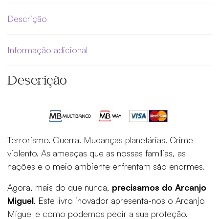
vida
com
Descrição
a
ajuda
Informação adicional
do
Arcanjo
Descrição
Miguel
de
Elizabeth
Clare
Prophet
Terrorismo. Guerra. Mudanças planetárias. Crime
violento. As ameaças que as nossas famílias, as
nações e o meio ambiente enfrentam são enormes.
Agora, mais do que nunca,
precisamos do Arcanjo
Miguel
. Este livro inovador apresenta-nos o Arcanjo
Miguel e como podemos pedir a sua proteção.