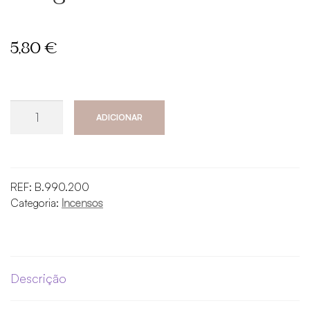
5,80
€
Quantidade
ADICIONAR
de
Bombita
de
limpeza
REF:
B.990.200
energética
Categoria:
Incensos
Descrição