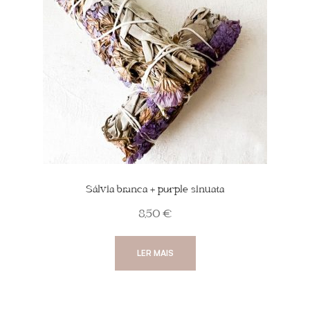
Sálvia branca + purple sinuata
8,50
€
LER MAIS