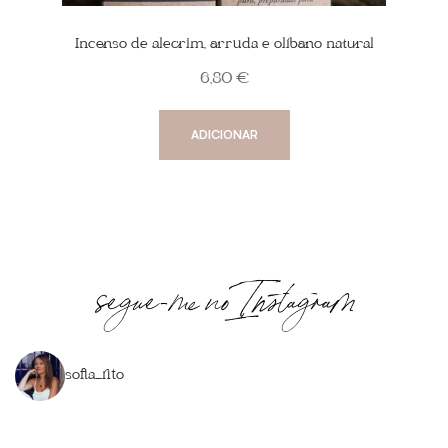
Incenso de alecrim, arruda e olíbano natural
6,80
€
ADICIONAR
segue-me no Instagram
sofia_rito