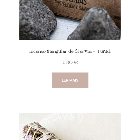
Incenso triangular de 31 ervas – 4 unid.
6,80
€
LER MAIS