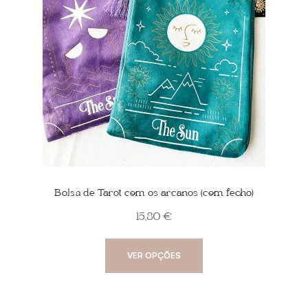
Bolsa de Tarot com os arcanos (com fecho)
15,80
€
This
VER OPÇÕES
product
has
multiple