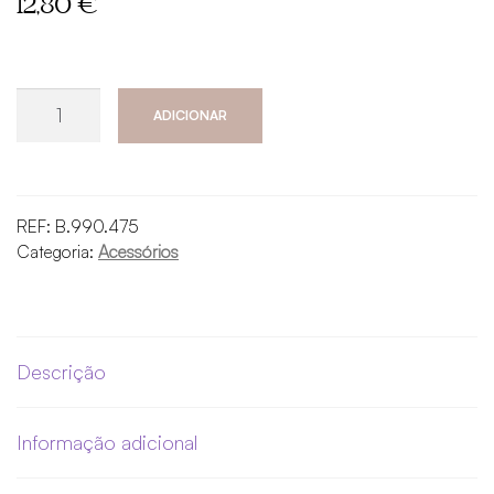
12,80
€
Quantidade
ADICIONAR
de
Conjunto
de
Cristais
REF:
B.990.475
de
Categoria:
Acessórios
Proteção
&
Enraizamento
Descrição
Informação adicional