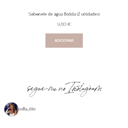
Sabonete de água flórida (2 unidades)
9,80
€
ADICIONAR
segue-me no Instagram
sofia_rito