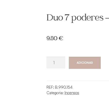
Duo 7 poderes –
9,80
€
Quantidade
ADICIONAR
de
Duo
7
poderes
REF:
B.990.154
-
Categoria:
Incensos
Renascer
-