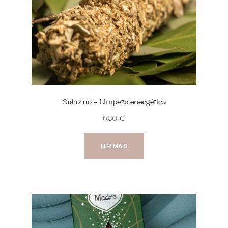
Sahumo – Limpeza energética
6,80
€
LER MAIS