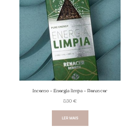
Incenso – Energia limpa – Renascer
8,80
€
LER MAIS