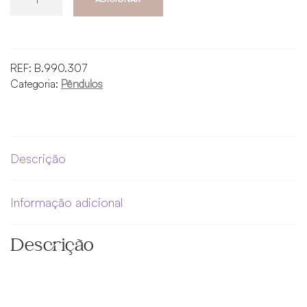
de
Pêndulo
de
Ísis
REF:
B.990.307
de
Categoria:
Pêndulos
metal
-
4
baterias
Descrição
Informação adicional
Descrição