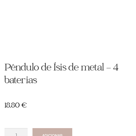
Pêndulo de Ísis de metal – 4
baterias
18,80
€
Quantidade
ADICIONAR