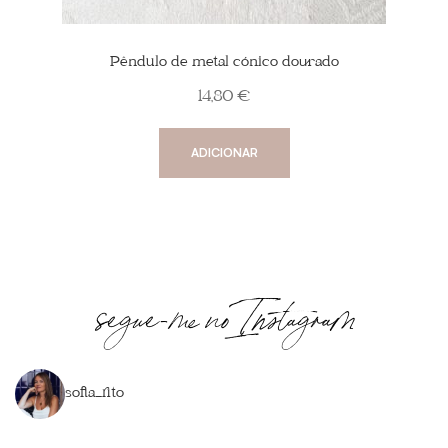
Pêndulo de metal cónico dourado
14,80
€
ADICIONAR
segue-me no Instagram
sofia_rito