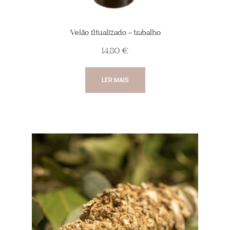
Velão ritualizado – trabalho
14,80
€
LER MAIS