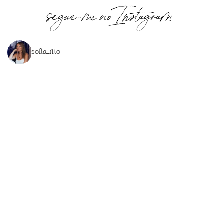
segue-me no Instagram
sofia_rito