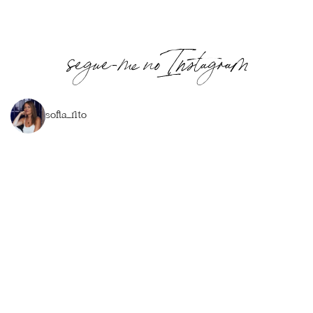
segue-me no Instagram
sofia_rito