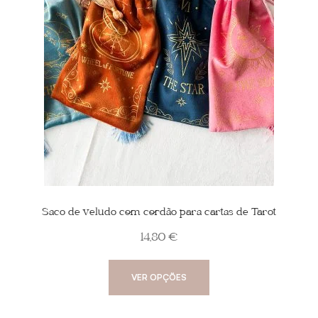
Saco de veludo com cordão para cartas de Tarot
14,80
€
This
VER OPÇÕES
product
has