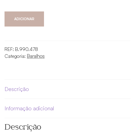
Quantidade
ADICIONAR
de
Tarot
Light
Seer’s
REF:
B.990.478
Categoria:
Baralhos
Descrição
Informação adicional
Descrição