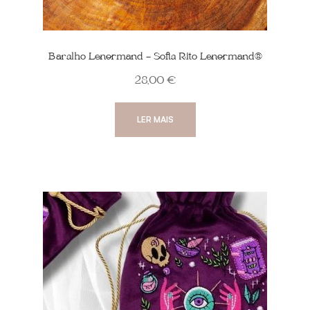
Baralho Lenormand – Sofia Rito Lenormand®
28,00
€
LER MAIS