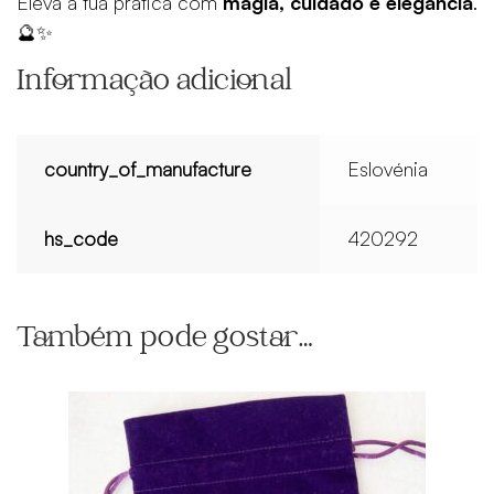
Eleva a tua prática com
magia, cuidado e elegância
.
🔮✨
Informação adicional
country_of_manufacture
Eslovénia
hs_code
420292
Também pode gostar…