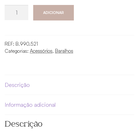
Quantidade
ADICIONAR
de
Bolsa
de
Tarot
REF:
B.990.521
em
Categorias:
Acessórios
,
Baralhos
Veludo
Azul
–
Bolsa
Descrição
de
Tarot
Informação adicional
com
Cordão
Descrição
Bordado