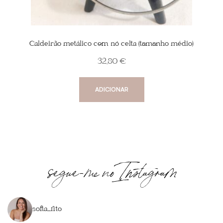
Caldeirão metálico com nó celta (tamanho médio)
32,80
€
ADICIONAR
segue-me no Instagram
sofia_rito