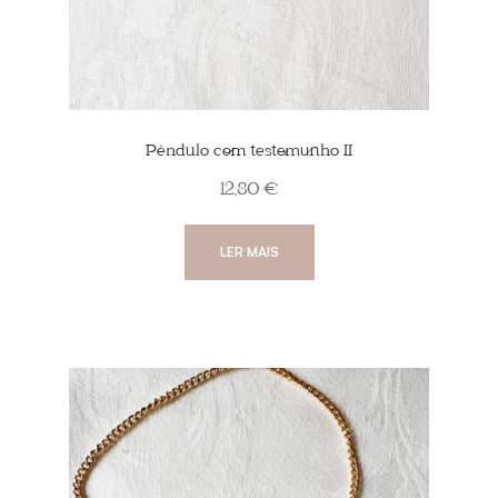
Pêndulo com testemunho II
12,80
€
LER MAIS