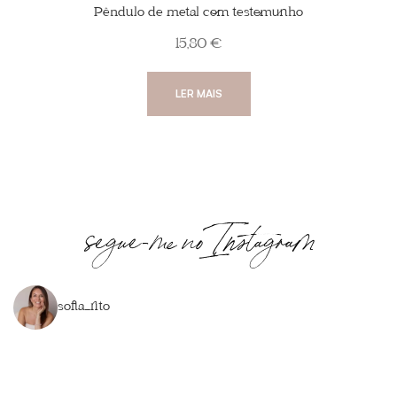
Pêndulo de metal com testemunho
15,80
€
LER MAIS
segue-me no Instagram
sofia_rito