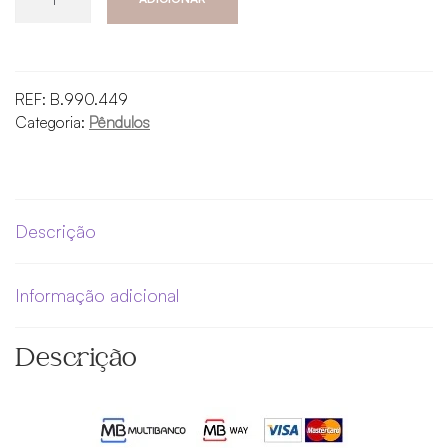
de
Pêndulo
Decisor
–
REF:
B.990.449
Talking
Categoria:
Pêndulos
Board
-
Estrela
de
Descrição
David
Informação adicional
Descrição