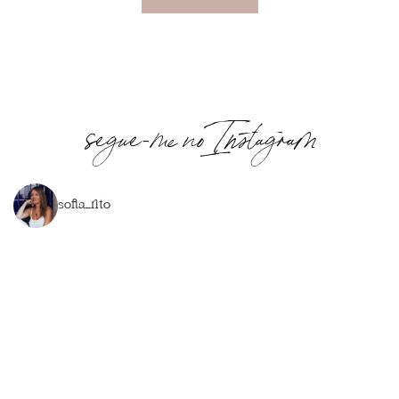
segue-me no Instagram
sofia_rito