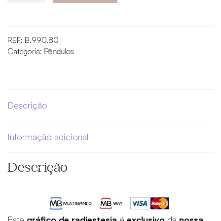
Gráfico
de
Radiestesia
REF:
B.990.80
II
Categoria:
Pêndulos
–
Edição
exclusiva
–
Descrição
Em
português
Informação adicional
Descrição
Este
gráfico de radiestesia
é
exclusivo
da
nossa