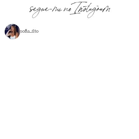
segue-me no Instagram
sofia_rito