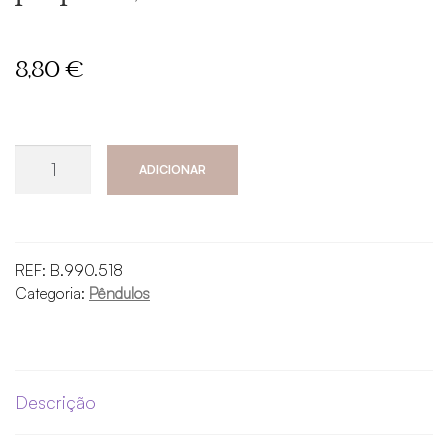
8,80
€
Quantidade
ADICIONAR
de
Pêndulo
Ísis
(tamanho
REF:
B.990.518
pequeno)
Categoria:
Pêndulos
Descrição