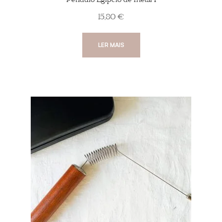
Pêndulo Egípcio de metal I
15,80
€
LER MAIS