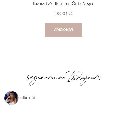
Runas Nórdicas em Ónix Negro
28,80
€
ADICIONAR
segue-me no Instagram
sofia_rito