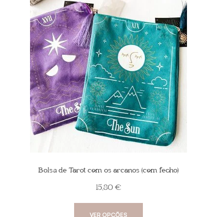
Bolsa de Tarot com os arcanos (com fecho)
15,80
€
This
VER OPÇÕES